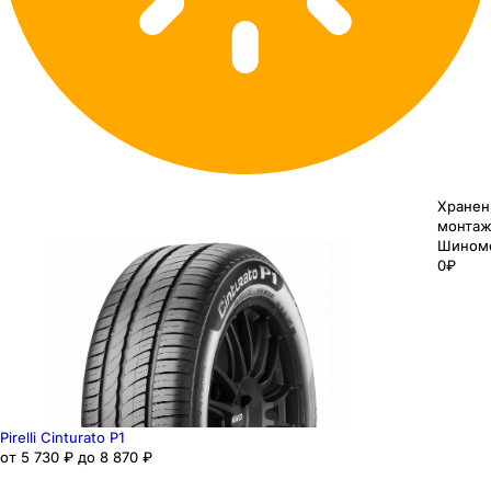
Хранен
монтаж
Шином
0₽
Pirelli Cinturato P1
от 5 730 ₽ до 8 870 ₽