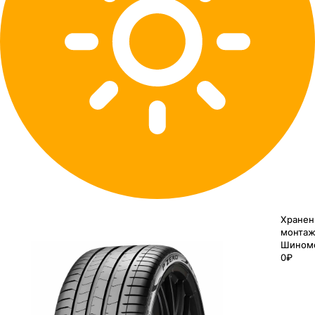
Хранен
монтаж
Шином
0₽